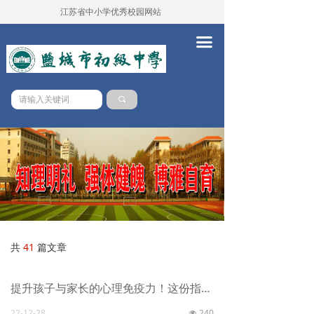
江苏省中小学优秀校园网站
首页
끀
学校概况
新闻中心
끠
党务校务
学本课堂
队伍建设
德育工作
教务工作
共
41
篇文章
教学科研
提升孩子与家长的心理免疫力！这份指南请收好
对外交流
22-12-28
240
넶