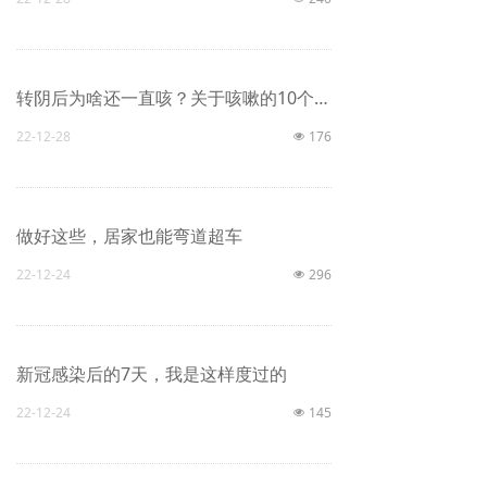
学生天地
创文专栏
转阴后为啥还一直咳？关于咳嗽的10个问题
22-12-28
176
넶
做好这些，居家也能弯道超车
22-12-24
296
넶
新冠感染后的7天，我是这样度过的
22-12-24
145
넶