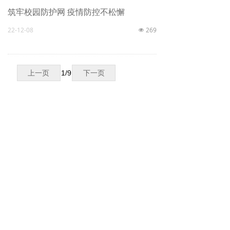
筑牢校园防护网 疫情防控不松懈
22-12-08
269
넶
上一页
1
/
9
下一页