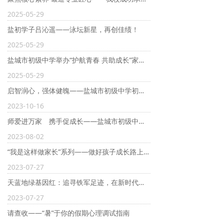
学生天地
2025-05-29
盐初学子吕沁遥——泳坛新星，再创佳绩！
创文专栏
2025-05-29
盐城市初级中学举办“护航青春 共助成长”家庭教育专题讲座
2025-05-29
启智润心，强体健魄——盐城市初级中学初一年级广播操比赛圆满落幕！
2023-10-16
师爱进万家 携手促成长——盐城市初级中学开展暑期家访活动
2023-08-02
“我是这样做家长”系列——做好孩子成长路上的守护者和引路人
2023-07-27
天蓝地绿基因红：追寻铁军足迹，在新时代笃行奋进——盐城市初级中学开展红色主题系列研学活动
2023-07-27
请查收——“暑”于你的假期心理调试指南