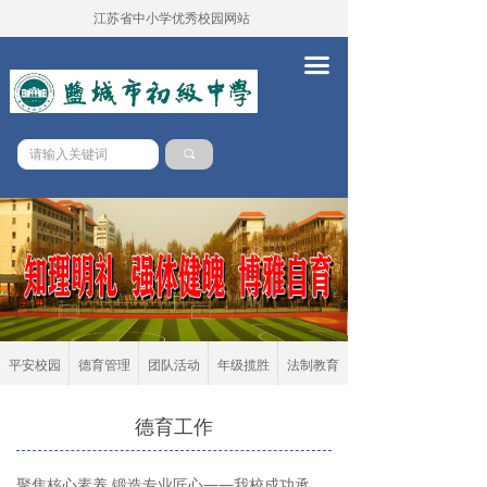
江苏省中小学优秀校园网站
首页
끀
学校概况
新闻中心
끠
党务校务
学本课堂
队伍建设
德育工作
教务工作
平安校园
德育管理
团队活动
年级揽胜
法制教育
教学科研
德育工作
对外交流
聚焦核心素养 锻造专业匠心——我校成功承办2025年盐城市初中生物青年教师基本功大赛