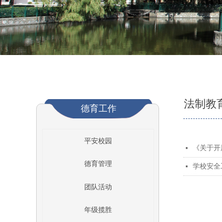
法制教
德育工作
平安校园
《关于开
넷
德育管理
学校安全
넷
团队活动
年级揽胜