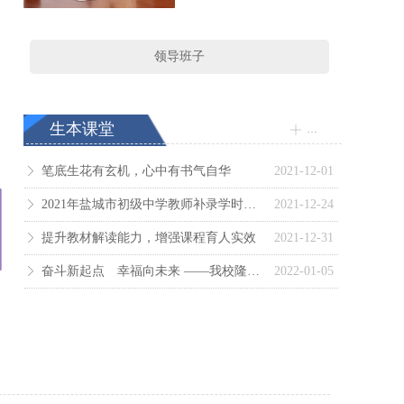
领导班子
生本课堂
更多
ꀸ
笔底生花有玄机，心中有书气自华
2021-12-01
ꁕ
2021年盐城市初级中学教师补录学时汇总表
2021-12-24
ꁕ
提升教材解读能力，增强课程育人实效
2021-12-31
ꁕ
奋斗新起点 幸福向未来 ——我校隆重举行2022年迎新年升旗仪式
2022-01-05
ꁕ