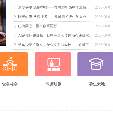
넲
逐梦盛夏 温情护航——盐城市初级中学温情开展2026年教职工子女中高考专属慰问活动
2026-06-01
ꁕ
阳光心态 从容迎考——盐城市初级中学举办初三年级学生团体辅导活动
2026-06-01
ꁕ
山海同心，聚力数研同行
2026-06-01
ꁕ
AI赋能问题诊断：初中英语阅读课动态评价实践——盐城市2026年春学期大市区英语“校际合作教研”活动
2026-06-01
ꁕ
铁军少年担道义，爱心义卖助成长——盐城市初级中学开展2026年爱心义卖活动
2026-06-01
ꁕ
学生天地
党务校务
教师培训