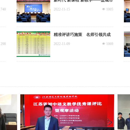
新时代 新课程 新教学——盐城市
初级中学召开2022年秋学期期中
740
2022-11-15
넶
1005
总结暨“而立杯”颁奖大会
精准评讲巧施策 名师引领共成
长——盐城市初级中学市级“四
298
2022-11-09
넶
1069
有”好教师团队建设暨期中试卷评
讲示范课活动