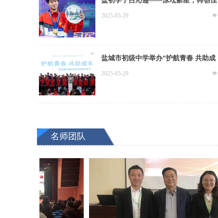
盐初学子吕沁遥——泳坛新星，再创佳
绩！
2025-05-29
넶
盐城市初级中学举办“护航青春 共助成
长”家庭教育专题讲座
2025-05-29
넶
名师团队