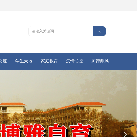
끠
交流
学生天地
家庭教育
疫情防控
师德师风
넲