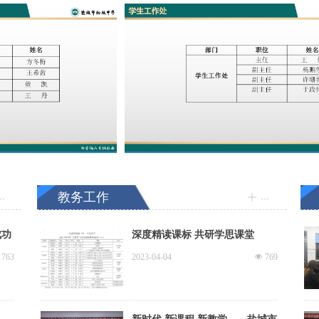
教务工作
更多
更多
ꀸ
成功
深度精读课标 共研学思课堂
本
763
2023-04-04
넶
769