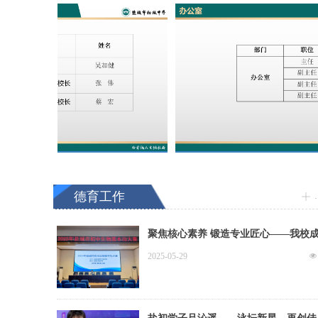
德育工作
ꀸ
聚焦核心素养 锻造专业匠心——我校
承办2025年盐城市初中生物青年教师基
2025-05-29
넶
功大赛