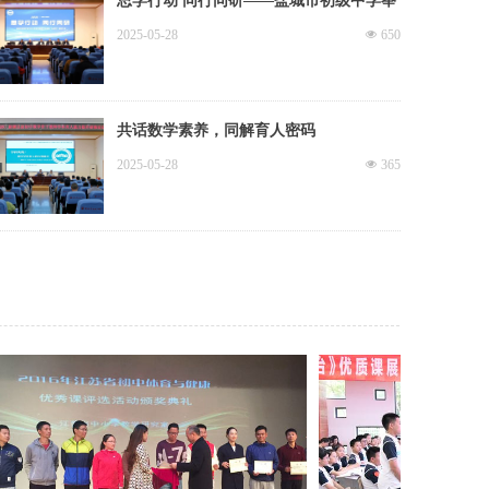
思学行动 同行同研——盐城市初级中学举
行2025年春学期期中总结暨“五四杯”颁奖
2025-05-28
넶
650
大会
共话数学素养，同解育人密码
2025-05-28
넶
365