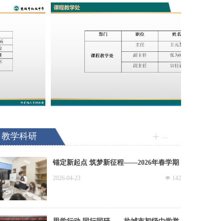
教学科研
更多
ꀸ
锚定新起点 筑梦新征程——2026年春学期
盐城市初级中学青年教师校本培训（三）
2026-04-23
넶
142