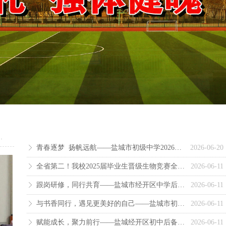
更多
青春逐梦 扬帆远航——盐城市初级中学2026届初三年级毕业典礼
2026-06-20
ꁕ
全省第二！我校2025届毕业生晋级生物竞赛全国总决赛
2026-06-11
ꁕ
跟岗研修，同行共育——盐城市经开区中学后备干部跟岗学习系列活动
2026-06-11
ꁕ
与书香同行，遇见更美好的自己——盐城市初级中学第六届读书报告会
2026-06-11
ꁕ
赋能成长，聚力前行——盐城经开区初中后备干部跟岗学习欢迎仪式隆重举行
2026-06-11
ꁕ