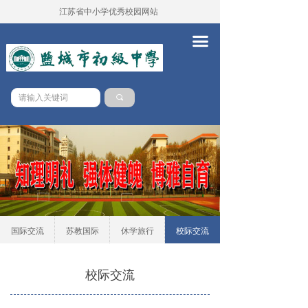
江苏省中小学优秀校园网站
首页
끀
学校概况
新闻中心
끠
党务校务
学本课堂
队伍建设
德育工作
教务工作
国际交流
苏教国际
休学旅行
校际交流
教学科研
校际交流
对外交流